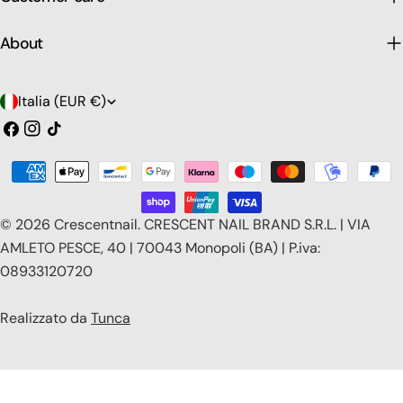
About
P
Italia (EUR €)
a
Facebook
Instagram
Tic
toc
e
Modalità
s
di
e
pagamento
© 2026
Crescentnail
.
CRESCENT NAIL BRAND S.R.L. | VIA
/
AMLETO PESCE, 40 | 70043 Monopoli (BA) | P.iva:
08933120720
r
e
Realizzato da
Tunca
g
i
o