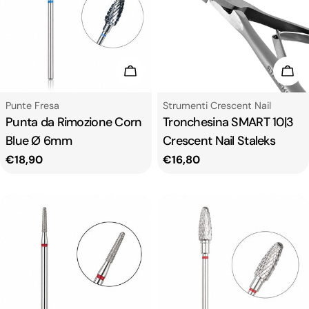
Aggiungi Al Carrello
Aggi
Tipo:
Tipo:
Punte Fresa
Strumenti Crescent Nail
Punta da Rimozione Corn
Tronchesina SMART 10|3
Blue Ø 6mm
Crescent Nail Staleks
Prezzo
€18,90
Prezzo
€16,80
regolare
regolare