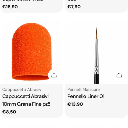
Prezzo
€18,90
Prezzo
€7,90
regolare
regolare
Aggiungi Al Carrello
Aggi
Tipo:
Tipo:
Cappuccetti Abrasivi
Pennelli Manicure
Cappuccetti Abrasivi
Pennello Liner 01
10mm Grana Fine pz5
Prezzo
€13,90
regolare
Prezzo
€8,50
regolare