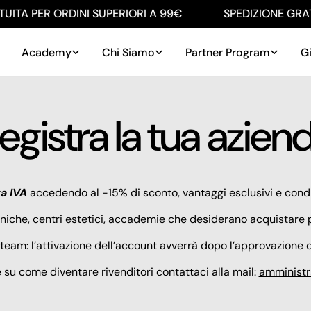
ITA PER ORDINI SUPERIORI A 99€
SPEDIZIONE GRATU
Academy
Chi Siamo
Partner Program
Gi
egistra la tua azien
ta IVA
accedendo al -15% di sconto, vantaggi esclusivi e condiz
cniche, centri estetici, accademie che desiderano acquistare p
team: l’attivazione dell’account avverrà dopo l’approvazione dei
e su come diventare rivenditori contattaci alla mail:
amministr