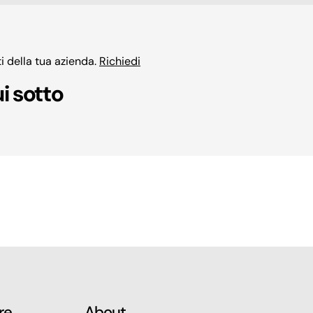
i della tua azienda.
Richiedi
i sotto
re
About