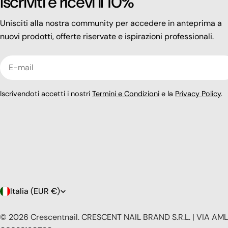
Iscriviti e ricevi il 10%
Unisciti alla nostra community per accedere in anteprima a
nuovi prodotti, offerte riservate e ispirazioni professionali.
E-
mail
Iscrivendoti accetti i nostri
Termini e Condizioni
e la
Privacy Policy
.
P
Italia (EUR €)
a
© 2026
Crescentnail
.
CRESCENT NAIL BRAND S.R.L. | VIA AMLE