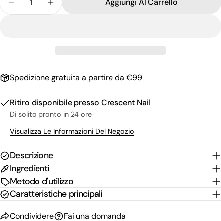
nome
Aggiungi Al Carrello
La
Diminuisci La Quantità Per Manicure Pusher SMART
Aumenta La Quantità Per Manicure Pushe
tua
email
Condividi questo prodotto
Il
tuo
Copia
Condividere
telefono
Il
Condividi
Condividi
Pin
tuo
Spedizione gratuita a partire da €99
su
su
su
messaggio
Facebook
X
Pinterest
Ritiro disponibile presso
Crescent Nail
I campi contrassegnati * sono obbligatori.
Di solito pronto in 24 ore
Visualizza Le Informazioni Del Negozio
Invia Domanda
Descrizione
Ingredienti
Metodo d'utilizzo
Caratteristiche principali
Condividere
Fai una domanda