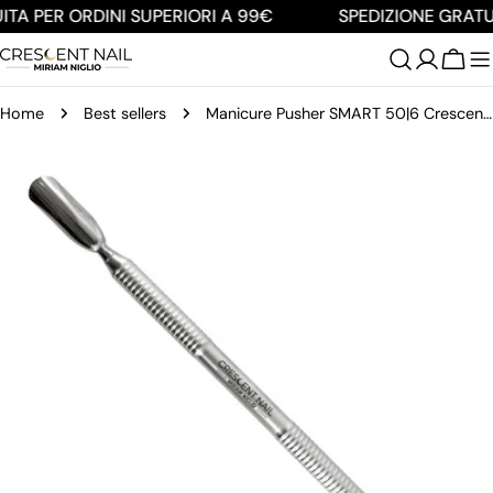
Salta
TA PER ORDINI SUPERIORI A 99€
SPEDIZIONE GRATUI
al
contenuto
Carre
Home
Best sellers
Manicure Pusher SMART 50|6 Crescent Nail Staleks
Passa
alle
informazioni
sul
prodotto
Apri supporto 0 in modalità modale