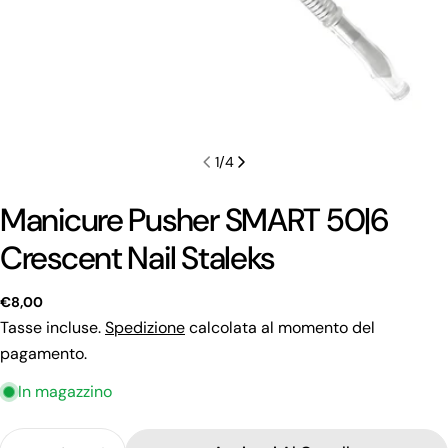
1
/
4
Manicure Pusher SMART 50|6
Crescent Nail Staleks
Prezzo
€8,00
regolare
Tasse incluse.
Spedizione
calcolata al momento del
pagamento.
Fai una domanda
In magazzino
Il
tuo
Quantità