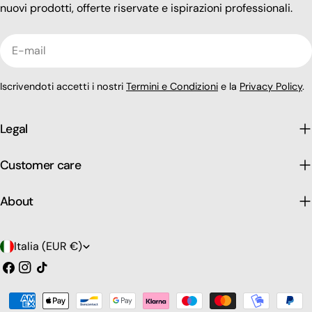
nuovi prodotti, offerte riservate e ispirazioni professionali.
E-
mail
Iscrivendoti accetti i nostri
Termini e Condizioni
e la
Privacy Policy
.
Legal
Customer care
About
P
Italia (EUR €)
a
Facebook
Instagram
Tic
toc
e
Modalità