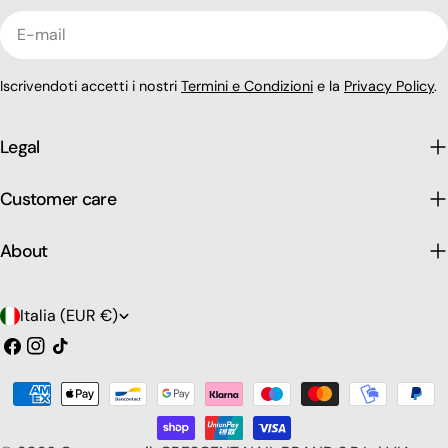
E-
mail
Iscrivendoti accetti i nostri
Termini e Condizioni
e la
Privacy Policy
.
Legal
Customer care
About
P
Italia (EUR €)
a
Facebook
Instagram
Tic
toc
e
Modalità
s
di
pagamento