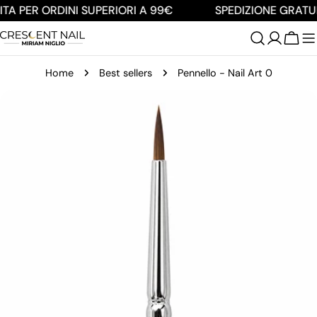
Salta
TA PER ORDINI SUPERIORI A 99€
SPEDIZIONE GRATUI
al
contenuto
Carre
Home
Best sellers
Pennello - Nail Art 0
Passa
alle
informazioni
sul
prodotto
Apri supporto 0 in modalità modale