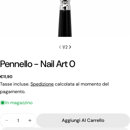
1
/
2
Pennello - Nail Art 0
Prezzo
€11,90
regolare
Tasse incluse.
Spedizione
calcolata al momento del
pagamento.
Fai una domanda
In magazzino
Il
Quantità
tuo
Aggiungi Al Carrello
Diminuisci La Quantità Per Pennello - Nail Art 0
Aumenta La Quantità Per Pennello - Nail 
nome
La