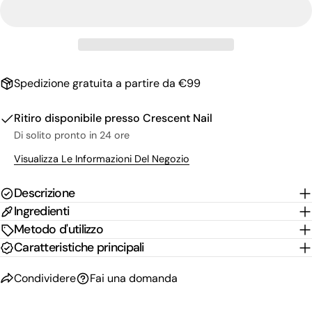
tua
email
Condividi questo prodotto
Il
tuo
Copia
Condividere
telefono
Il
Spedizione gratuita a partire da €99
Condividi
Condividi
Pin
tuo
su
su
su
messaggio
Facebook
X
Pinterest
Ritiro disponibile presso
Crescent Nail
Di solito pronto in 24 ore
I campi contrassegnati * sono obbligatori.
Visualizza Le Informazioni Del Negozio
Invia Domanda
Descrizione
Ingredienti
Metodo d'utilizzo
Caratteristiche principali
Condividere
Fai una domanda