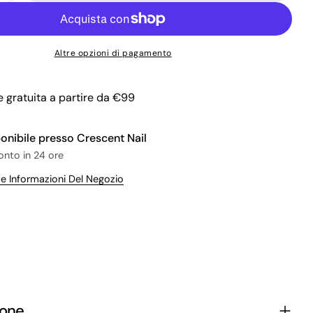
Fai una domanda
Il
Altre opzioni di pagamento
tuo
nome
La
tua
 gratuita a partire da €99
Condividi questo prodotto
email
Il
tuo
ponibile presso
Crescent Nail
Copia
Condividere
telefono
ronto in 24 ore
Il
Condividi
Condividi
Pin
tuo
Le Informazioni Del Negozio
su
su
su
messaggio
Facebook
X
Pinterest
I campi contrassegnati * sono obbligatori.
Invia Domanda
ione