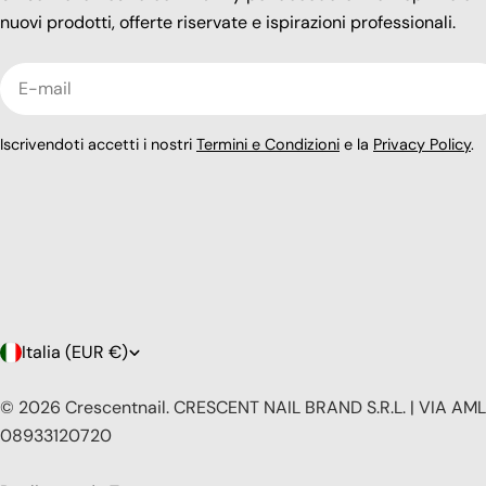
nuovi prodotti, offerte riservate e ispirazioni professionali.
E-
mail
Iscrivendoti accetti i nostri
Termini e Condizioni
e la
Privacy Policy
.
P
Italia (EUR €)
a
© 2026
Crescentnail
.
CRESCENT NAIL BRAND S.R.L. | VIA AMLE
08933120720
e