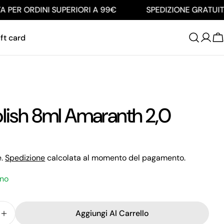
ER ORDINI SUPERIORI A 99€
SPEDIZIONE GRATUITA P
ft card
C
olish 8ml Amaranth 2,0
e.
Spedizione
calcolata al momento del pagamento.
ino
Aggiungi Al Carrello
ci La Quantità Per Gel Polish 8ml Amaranth 2,0
Aumenta La Quantità Per Gel Polish 8ml Amaranth 2