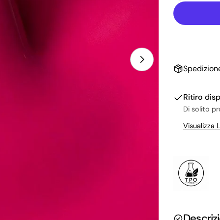
Spedizione
Ritiro dis
Di solito p
Visualizza 
Descriz