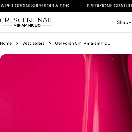
Salta
PER ORDINI SUPERIORI A 99€
SPEDIZIONE GRATUITA P
al
contenuto
Shop
Home
Best sellers
Gel Polish 8ml Amaranth 2,0
Passa
alle
informazioni
sul
prodotto