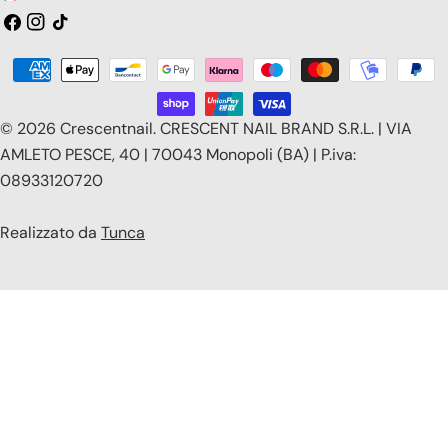
a
Facebook
Instagram
Tic
toc
e
Modalità
s
di
e
pagamento
© 2026
Crescentnail
.
CRESCENT NAIL BRAND S.R.L. | VIA
/
AMLETO PESCE, 40 | 70043 Monopoli (BA) | P.iva:
08933120720
r
e
Realizzato da
Tunca
g
i
o
n
e