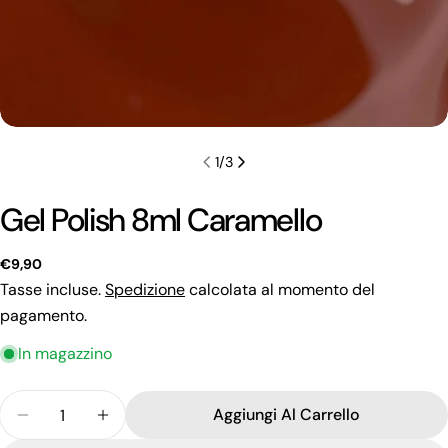
1
/
3
Gel Polish 8ml Caramello
Prezzo
€9,90
regolare
Tasse incluse.
Spedizione
calcolata al momento del
pagamento.
In magazzino
Quantità
Fai una domanda
Aggiungi Al Carrello
Diminuisci La Quantità Per Gel Polish 8ml Caramel
Aumenta La Quantità Per Gel Polish 8ml