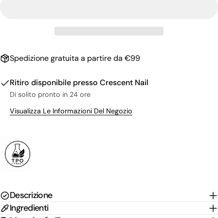
Il
tuo
nome
La
tua
email
Condividi questo prodotto
Il
Spedizione gratuita a partire da €99
tuo
Copia
Condividere
telefono
Il
Ritiro disponibile presso
Crescent Nail
Condividi
Condividi
Pin
tuo
Di solito pronto in 24 ore
su
su
su
messaggio
Facebook
X
Pinterest
Visualizza Le Informazioni Del Negozio
I campi contrassegnati * sono obbligatori.
Invia Domanda
Descrizione
Ingredienti