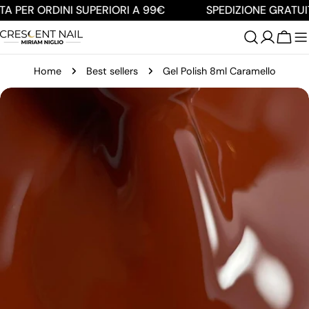
Salta
A PER ORDINI SUPERIORI A 99€
SPEDIZIONE GRATUIT
al
contenuto
Carre
Home
Best sellers
Gel Polish 8ml Caramello
Passa
alle
informazioni
sul
prodotto
Apri supporto 0 in modalità modale