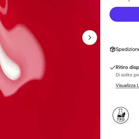
Diminuis
Spedizione
Ritiro dis
Di solito p
Visualizza 