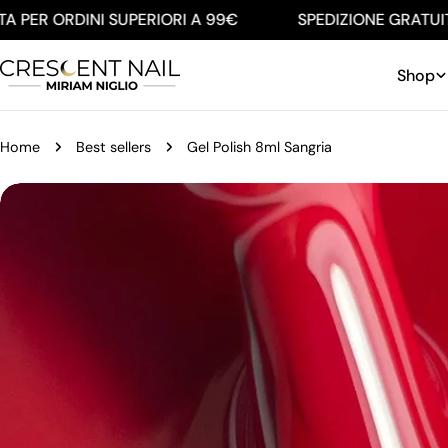
Salta
PER ORDINI SUPERIORI A 99€
SPEDIZIONE GRATUITA 
al
contenuto
Shop
Home
Best sellers
Gel Polish 8ml Sangria
Passa
alle
informazioni
sul
prodotto