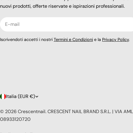
nuovi prodotti, offerte riservate e ispirazioni professionali.
E-
mail
Iscrivendoti accetti i nostri
Termini e Condizioni
e la
Privacy Policy
.
P
Italia (EUR €)
a
© 2026
Crescentnail
.
CRESCENT NAIL BRAND S.R.L. | VIA AMLE
08933120720
e