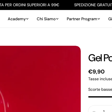
PER ORDINI SUPERIORI A 99€
SPEDIZIONE GRATUITA 
Academy
Chi Siamo
Partner Program
Gi
Gel Po
Prezzo
€9,90
regolare
Tasse inclus
Scorte bass
Quantità