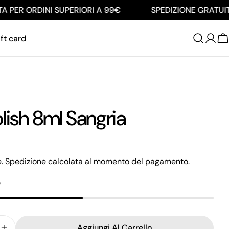
PER ORDINI SUPERIORI A 99€
SPEDIZIONE GRATUITA 
ft card
C
lish 8ml Sangria
e.
Spedizione
calcolata al momento del pagamento.
e
Aggiungi Al Carrello