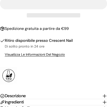
Il
tuo
nome
La
tua
email
Condividi questo prodotto
Il
Spedizione gratuita a partire da €99
tuo
Copia
Condividere
telefono
Il
Ritiro disponibile presso
Crescent Nail
Condividi
Condividi
Pin
tuo
Di solito pronto in 24 ore
su
su
su
messaggio
Facebook
X
Pinterest
Visualizza Le Informazioni Del Negozio
I campi contrassegnati * sono obbligatori.
Invia Domanda
Descrizione
Ingredienti