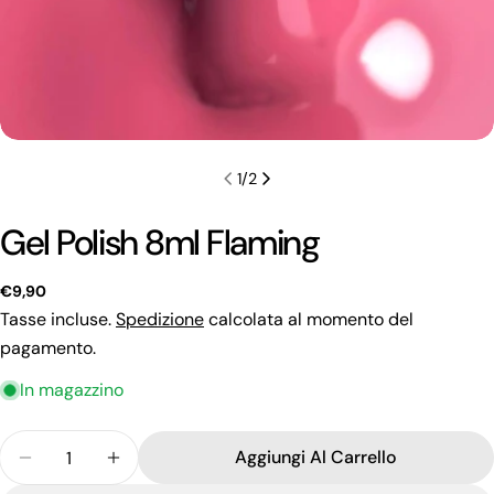
1
/
2
Gel Polish 8ml Flaming
Prezzo
€9,90
regolare
Tasse incluse.
Spedizione
calcolata al momento del
pagamento.
In magazzino
Quantità
Fai una domanda
Aggiungi Al Carrello
Diminuisci La Quantità Per Gel Polish 8ml Flaming
Aumenta La Quantità Per Gel Polish 8ml 