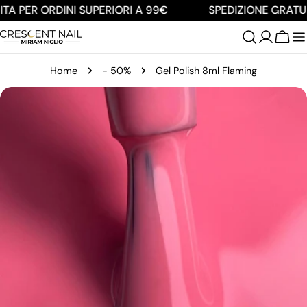
Salta
A PER ORDINI SUPERIORI A 99€
SPEDIZIONE GRATUIT
al
contenuto
Carre
Home
- 50%
Gel Polish 8ml Flaming
Passa
alle
informazioni
sul
prodotto
Apri supporto 0 in modalità modale