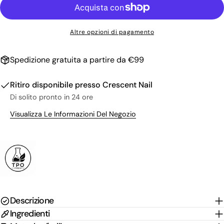
Il
tuo
nome
La
Altre opzioni di pagamento
tua
email
Condividi questo prodotto
Il
Spedizione gratuita a partire da €99
tuo
Copia
Condividere
telefono
Il
Ritiro disponibile presso
Crescent Nail
Condividi
Condividi
Pin
tuo
Di solito pronto in 24 ore
su
su
su
messaggio
Facebook
X
Pinterest
Visualizza Le Informazioni Del Negozio
I campi contrassegnati * sono obbligatori.
Invia Domanda
Descrizione
Ingredienti