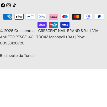
a
Facebook
Instagram
Tic
toc
e
Modalità
s
di
e
pagamento
© 2026
Crescentnail
.
CRESCENT NAIL BRAND S.R.L. | VIA
/
AMLETO PESCE, 40 | 70043 Monopoli (BA) | P.iva:
08933120720
r
e
Realizzato da
Tunca
g
i
o
n
e