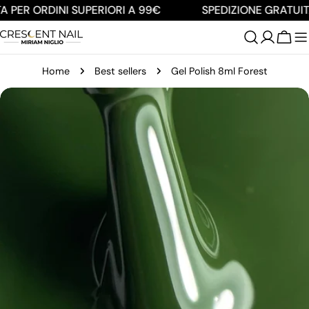
Salta
 PER ORDINI SUPERIORI A 99€
SPEDIZIONE GRATUITA
al
contenuto
Carre
Home
Best sellers
Gel Polish 8ml Forest
Passa
alle
informazioni
sul
prodotto
Apri supporto 0 in modalità modale