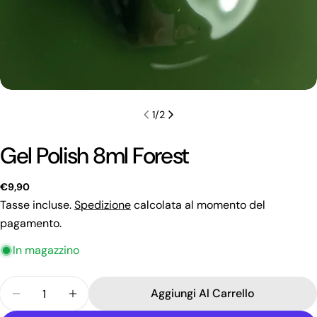
1
/
2
Gel Polish 8ml Forest
Prezzo
€9,90
regolare
Tasse incluse.
Spedizione
calcolata al momento del
pagamento.
In magazzino
Quantità
Fai una domanda
Aggiungi Al Carrello
Diminuisci La Quantità Per Gel Polish 8ml Forest
Aumenta La Quantità Per Gel Polish 8ml 