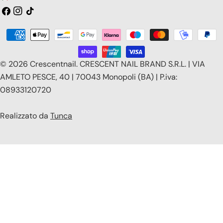
a
Facebook
Instagram
Tic
toc
e
Modalità
s
di
e
pagamento
© 2026
Crescentnail
.
CRESCENT NAIL BRAND S.R.L. | VIA
/
AMLETO PESCE, 40 | 70043 Monopoli (BA) | P.iva:
08933120720
r
e
Realizzato da
Tunca
g
i
o
n
e