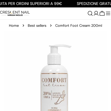
Salta
TA PER ORDINI SUPERIORI A 99€
SPEDIZIONE GRATUI
al
contenuto
Carre
Home
Best sellers
Comfort Foot Cream 200ml
Passa
alle
informazioni
sul
prodotto
Apri supporto 0 in modalità modale