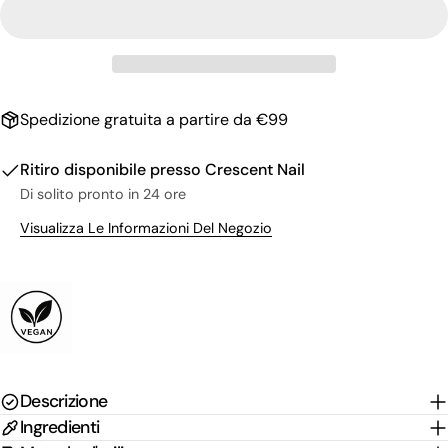
Il
tuo
nome
La
tua
email
Condividi questo prodotto
Il
Spedizione gratuita a partire da €99
tuo
Copia
Condividere
telefono
Il
Ritiro disponibile presso
Crescent Nail
Condividi
Condividi
Pin
tuo
Di solito pronto in 24 ore
su
su
su
messaggio
Facebook
X
Pinterest
Visualizza Le Informazioni Del Negozio
I campi contrassegnati * sono obbligatori.
Invia Domanda
Descrizione
Ingredienti