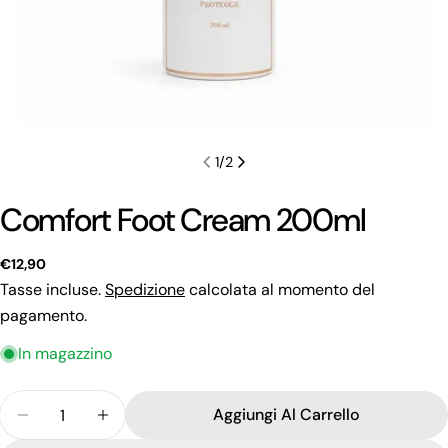
1
/
2
Comfort Foot Cream 200ml
Prezzo
€12,90
regolare
Tasse incluse.
Spedizione
calcolata al momento del
pagamento.
In magazzino
Quantità
Fai una domanda
Aggiungi Al Carrello
Diminuisci La Quantità Per Comfort Foot Cream 
Aumenta La Quantità Per Comfort Foot