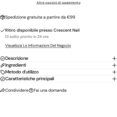
Altre opzioni di pagamento
tuo
Copia
Condividere
telefono
Il
Spedizione gratuita a partire da €99
Condividi
Condividi
Pin
tuo
su
su
su
messaggio
Facebook
X
Pinterest
Ritiro disponibile presso
Crescent Nail
Di solito pronto in 24 ore
I campi contrassegnati * sono obbligatori.
Visualizza Le Informazioni Del Negozio
Invia Domanda
Descrizione
Ingredienti
Metodo d'utilizzo
Caratteristiche principali
Condividere
Fai una domanda