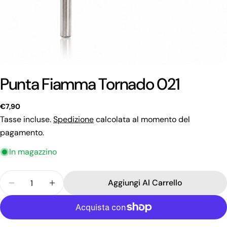
Punta Fiamma Tornado 021
Prezzo
€7,90
regolare
Tasse incluse.
Spedizione
calcolata al momento del
pagamento.
Fai una domanda
In magazzino
Il
Quantità
tuo
Aggiungi Al Carrello
Diminuisci La Quantità Per Punta Fiamma Tornado
Aumenta La Quantità Per Punta Fiamma 
nome
La
tua
email
Condividi questo prodotto
Il