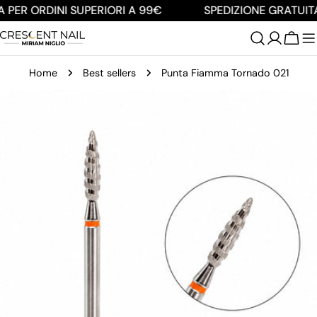
Salta
 PER ORDINI SUPERIORI A 99€
SPEDIZIONE GRATUITA
al
contenuto
Carre
Home
Best sellers
Punta Fiamma Tornado 021
Passa
alle
informazioni
sul
prodotto
Apri supporto 0 in modalità modale