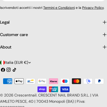
Iscrivendoti accetti i nostri
Termini e Condizioni
e la
Privacy Policy
.
Legal
Customer care
About
P
Italia (EUR €)
a
Facebook
Instagram
Tic
toc
e
Modalità
s
di
e
pagamento
© 2026
Crescentnail
.
CRESCENT NAIL BRAND S.R.L. | VIA
/
AMLETO PESCE, 40 | 70043 Monopoli (BA) | P.iva: