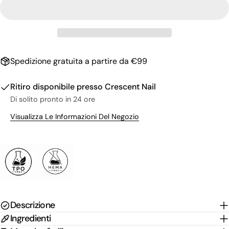
Il
tuo
nome
La
tua
email
Condividi questo prodotto
Il
Spedizione gratuita a partire da €99
tuo
Copia
Condividere
telefono
Il
Ritiro disponibile presso
Crescent Nail
Condividi
Condividi
Pin
tuo
Di solito pronto in 24 ore
su
su
su
messaggio
Facebook
X
Pinterest
Visualizza Le Informazioni Del Negozio
I campi contrassegnati * sono obbligatori.
Invia Domanda
Descrizione
Ingredienti