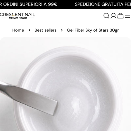
Salta
 ORDINI SUPERIORI A 99€
SPEDIZIONE GRATUITA PER
al
contenuto
Carre
Home
Best sellers
Gel Fiber Sky of Stars 30gr
Passa
alle
informazioni
sul
prodotto
Apri supporto 0 in modalità modale