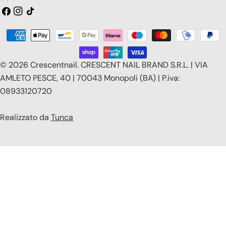
a
Facebook
Instagram
Tic
toc
e
Modalità
s
di
e
pagamento
© 2026
Crescentnail
.
CRESCENT NAIL BRAND S.R.L. | VIA
/
AMLETO PESCE, 40 | 70043 Monopoli (BA) | P.iva:
08933120720
r
e
Realizzato da
Tunca
g
i
o
n
e