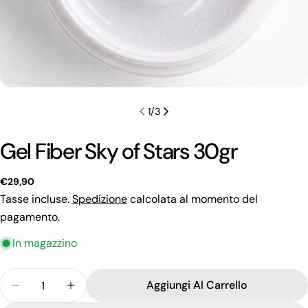
1
/
3
Gel Fiber Sky of Stars 30gr
Prezzo
€29,90
regolare
Tasse incluse.
Spedizione
calcolata al momento del
pagamento.
In magazzino
Quantità
Fai una domanda
Aggiungi Al Carrello
Diminuisci La Quantità Per Gel Fiber Sky Of Stars
Aumenta La Quantità Per Gel Fiber Sky O