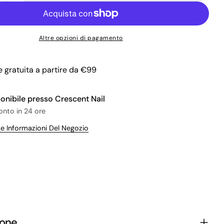
Fai una domanda
Il
Altre opzioni di pagamento
tuo
nome
La
tua
 gratuita a partire da €99
Condividi questo prodotto
email
Il
tuo
ponibile presso
Crescent Nail
Copia
Condividere
telefono
ronto in 24 ore
Il
Condividi
Condividi
Pin
tuo
Le Informazioni Del Negozio
su
su
su
messaggio
Facebook
X
Pinterest
I campi contrassegnati * sono obbligatori.
Invia Domanda
ione