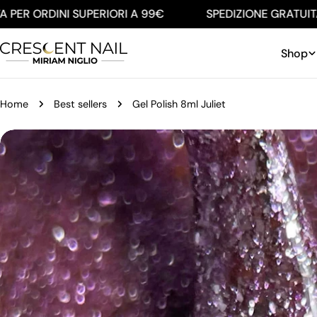
Salta
R ORDINI SUPERIORI A 99€
SPEDIZIONE GRATUITA PE
al
contenuto
Shop
Home
Best sellers
Gel Polish 8ml Juliet
Passa
alle
informazioni
sul
prodotto