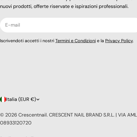
nuovi prodotti, offerte riservate e ispirazioni professionali.
E-
mail
Iscrivendoti accetti i nostri
Termini e Condizioni
e la
Privacy Policy
.
P
Italia (EUR €)
a
© 2026
Crescentnail
.
CRESCENT NAIL BRAND S.R.L. | VIA AMLE
08933120720
e