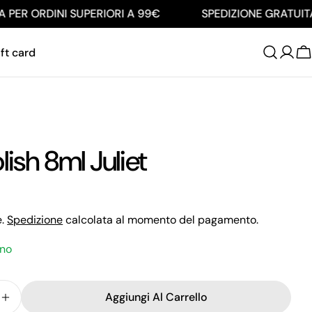
R ORDINI SUPERIORI A 99€
SPEDIZIONE GRATUITA PE
ft card
C
lish 8ml Juliet
e.
Spedizione
calcolata al momento del pagamento.
ino
Aggiungi Al Carrello
ci La Quantità Per Gel Polish 8ml Juliet
Aumenta La Quantità Per Gel Polish 8ml Juliet