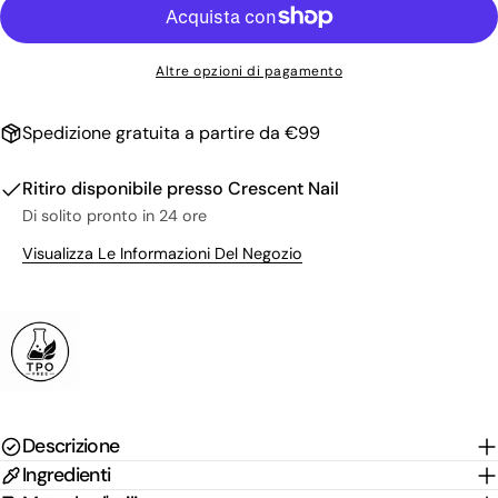
Il
tuo
nome
La
Altre opzioni di pagamento
tua
email
Condividi questo prodotto
Il
Spedizione gratuita a partire da €99
tuo
Copia
Condividere
telefono
Il
Ritiro disponibile presso
Crescent Nail
Condividi
Condividi
Pin
tuo
Di solito pronto in 24 ore
su
su
su
messaggio
Facebook
X
Pinterest
Visualizza Le Informazioni Del Negozio
I campi contrassegnati * sono obbligatori.
Invia Domanda
Descrizione
Ingredienti