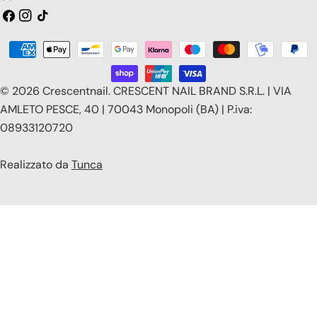
a
Facebook
Instagram
Tic
toc
e
Modalità
s
di
e
pagamento
© 2026
Crescentnail
.
CRESCENT NAIL BRAND S.R.L. | VIA
/
AMLETO PESCE, 40 | 70043 Monopoli (BA) | P.iva:
08933120720
r
e
Realizzato da
Tunca
g
i
o
n
e