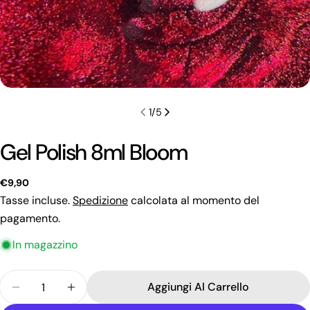
1
/
5
Gel Polish 8ml Bloom
Prezzo
€9,90
regolare
Tasse incluse.
Spedizione
calcolata al momento del
pagamento.
In magazzino
Quantità
Fai una domanda
Aggiungi Al Carrello
Diminuisci La Quantità Per Gel Polish 8ml Bloom
Aumenta La Quantità Per Gel Polish 8ml