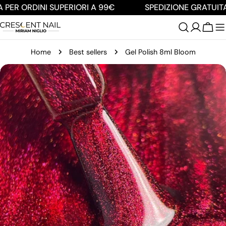
Salta
PER ORDINI SUPERIORI A 99€
SPEDIZIONE GRATUITA 
al
contenuto
Carre
Home
Best sellers
Gel Polish 8ml Bloom
Passa
alle
informazioni
sul
prodotto
Apri supporto 0 in modalità modale