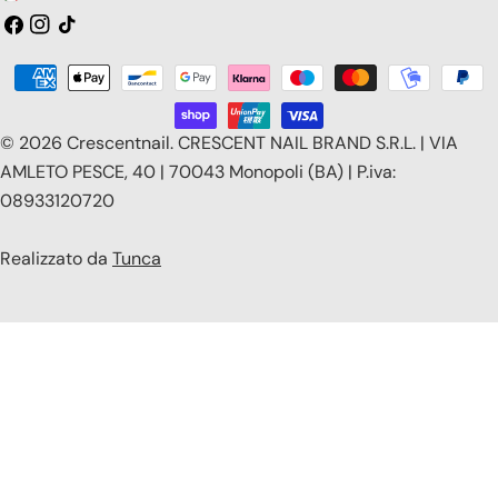
a
Facebook
Instagram
Tic
toc
e
Modalità
s
di
e
pagamento
© 2026
Crescentnail
.
CRESCENT NAIL BRAND S.R.L. | VIA
/
AMLETO PESCE, 40 | 70043 Monopoli (BA) | P.iva:
08933120720
r
e
Realizzato da
Tunca
g
i
o
n
e