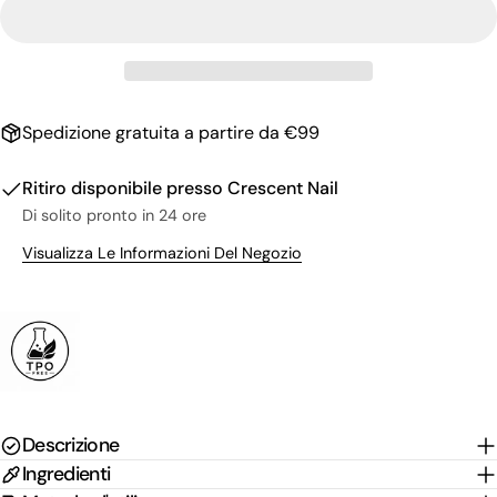
Il
tuo
nome
La
tua
email
Condividi questo prodotto
Il
Spedizione gratuita a partire da €99
tuo
Copia
Condividere
telefono
Il
Ritiro disponibile presso
Crescent Nail
Condividi
Condividi
Pin
tuo
Di solito pronto in 24 ore
su
su
su
messaggio
Facebook
X
Pinterest
Visualizza Le Informazioni Del Negozio
I campi contrassegnati * sono obbligatori.
Invia Domanda
Descrizione
Ingredienti