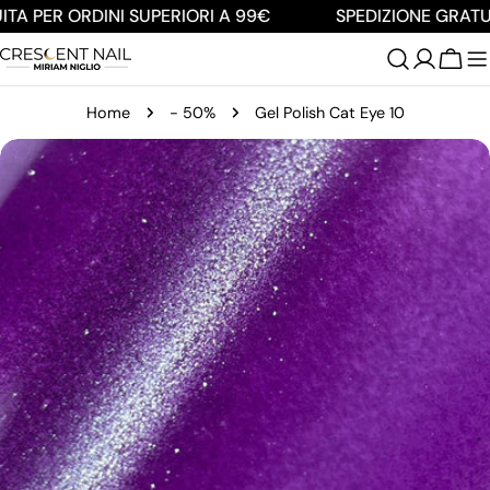
Salta
TA PER ORDINI SUPERIORI A 99€
SPEDIZIONE GRATUIT
al
contenuto
Carre
Home
- 50%
Gel Polish Cat Eye 10
Passa
alle
informazioni
sul
prodotto
Apri supporto 0 in modalità modale