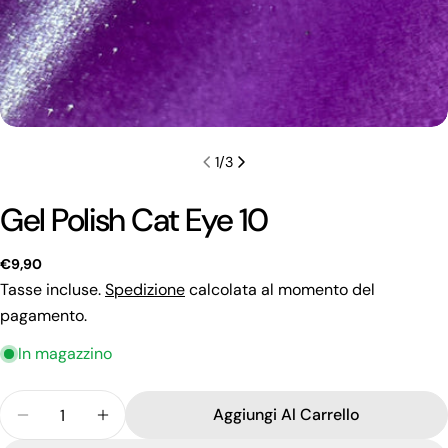
1
/
3
Gel Polish Cat Eye 10
Prezzo
€9,90
regolare
Tasse incluse.
Spedizione
calcolata al momento del
pagamento.
In magazzino
Quantità
Fai una domanda
Aggiungi Al Carrello
Diminuisci La Quantità Per Gel Polish Cat Eye 10
Aumenta La Quantità Per Gel Polish Cat 