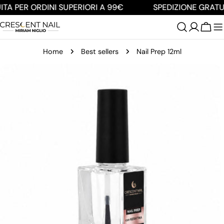
Salta
TA PER ORDINI SUPERIORI A 99€
SPEDIZIONE GRATUI
al
contenuto
Carre
Home
Best sellers
Nail Prep 12ml
Passa
alle
informazioni
sul
prodotto
Apri supporto 0 in modalità modale