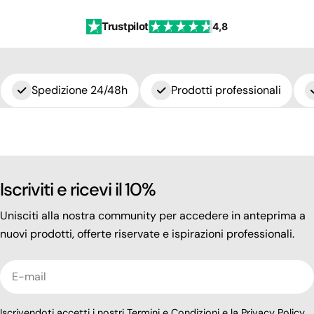
Trustpilot
4,8
Spedizione 24/48h
Prodotti professionali
Iscriviti e ricevi il 10%
Unisciti alla nostra community per accedere in anteprima a
nuovi prodotti, offerte riservate e ispirazioni professionali.
E-
mail
Iscrivendoti accetti i nostri
Termini e Condizioni
e la
Privacy Policy
.