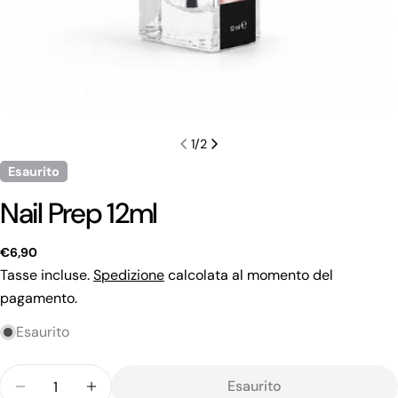
1
/
2
Esaurito
Nail Prep 12ml
Prezzo
€6,90
regolare
Fai una domanda
Tasse incluse.
Spedizione
calcolata al momento del
pagamento.
Il
tuo
Esaurito
nome
La
tua
Quantità
Esaurito
email
Condividi questo prodotto