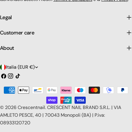
Legal
Customer care
About
P
Italia (EUR €)
a
Facebook
Instagram
Tic
toc
e
Modalità
s
di
e
pagamento
© 2026
Crescentnail
.
CRESCENT NAIL BRAND S.R.L. | VIA
/
AMLETO PESCE, 40 | 70043 Monopoli (BA) | P.iva:
08933120720
r