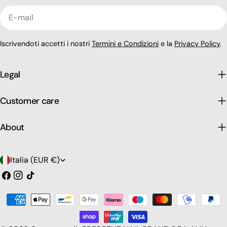
E-
mail
Iscrivendoti accetti i nostri
Termini e Condizioni
e la
Privacy Policy
.
Legal
Customer care
About
P
Italia (EUR €)
a
Facebook
Instagram
Tic
toc
e
Modalità
s
di
pagamento