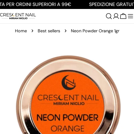
Salta
A PER ORDINI SUPERIORI A 99€
SPEDIZIONE GRATUITA
al
contenuto
Carre
Home
Best sellers
Neon Powder Orange 1gr
Passa
alle
informazioni
sul
prodotto
Apri supporto 0 in modalità modale