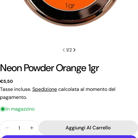
1
/
2
Neon Powder Orange 1gr
Prezzo
€5,50
regolare
Tasse incluse.
Spedizione
calcolata al momento del
pagamento.
Fai una domanda
In magazzino
Il
Quantità
tuo
Aggiungi Al Carrello
Diminuisci La Quantità Per Neon Powder Orange 1
Aumenta La Quantità Per Neon Powder O
nome
La