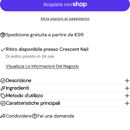
tua
email
Condividi questo prodotto
Il
Altre opzioni di pagamento
tuo
Copia
Condividere
telefono
Il
Spedizione gratuita a partire da €99
Condividi
Condividi
Pin
tuo
su
su
su
messaggio
Facebook
X
Pinterest
Ritiro disponibile presso
Crescent Nail
Di solito pronto in 24 ore
I campi contrassegnati * sono obbligatori.
Visualizza Le Informazioni Del Negozio
Invia Domanda
Descrizione
Ingredienti
Metodo d'utilizzo
Caratteristiche principali
Condividere
Fai una domanda