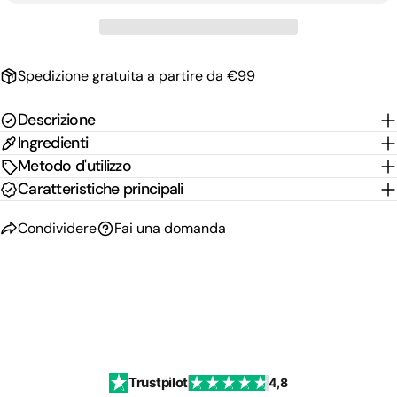
Il
Condividi
Condividi
Pin
tuo
su
su
su
messaggio
Facebook
X
Pinterest
Spedizione gratuita a partire da €99
I campi contrassegnati * sono obbligatori.
Descrizione
Invia Domanda
Ingredienti
Metodo d'utilizzo
Caratteristiche principali
Condividere
Fai una domanda
Trustpilot
4,8