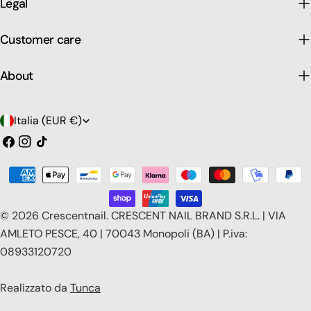
Legal
Customer care
About
P
Italia (EUR €)
a
Facebook
Instagram
Tic
toc
e
Modalità
s
di
e
pagamento
© 2026
Crescentnail
.
CRESCENT NAIL BRAND S.R.L. | VIA
/
AMLETO PESCE, 40 | 70043 Monopoli (BA) | P.iva:
08933120720
r
e
Realizzato da
Tunca
g