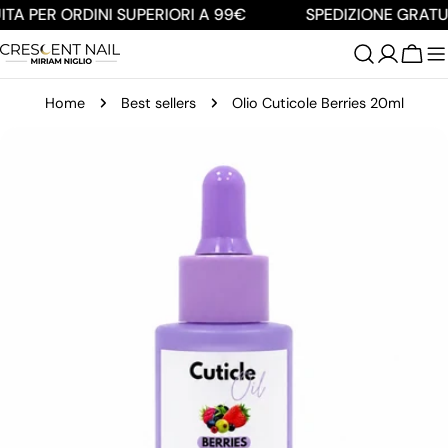
Salta
TA PER ORDINI SUPERIORI A 99€
SPEDIZIONE GRATUI
al
contenuto
Carre
Home
Best sellers
Olio Cuticole Berries 20ml
Passa
alle
informazioni
sul
prodotto
Apri supporto 0 in modalità modale