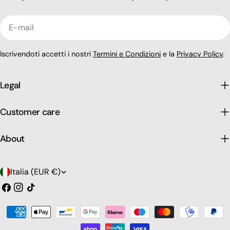
E-
mail
Iscrivendoti accetti i nostri
Termini e Condizioni
e la
Privacy Policy
.
Legal
Customer care
About
P
Italia (EUR €)
a
Facebook
Instagram
Tic
toc
e
Modalità
s
di