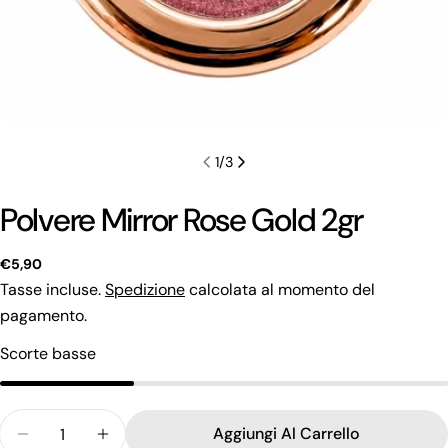
1
/
3
Polvere Mirror Rose Gold 2gr
Prezzo
€5,90
regolare
Tasse incluse.
Spedizione
calcolata al momento del
pagamento.
Scorte basse
Fai una domanda
Il
tuo
Quantità
Aggiungi Al Carrello
nome
Diminuisci La Quantità Per Polvere Mirror Rose Go
Aumenta La Quantità Per Polvere Mirror 