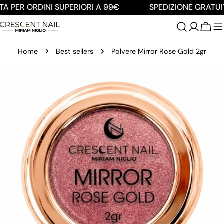
Salta
A PER ORDINI SUPERIORI A 99€
SPEDIZIONE GRATUIT
al
contenuto
Carre
Home
Best sellers
Polvere Mirror Rose Gold 2gr
Passa
alle
informazioni
sul
prodotto
Apri supporto 0 in modalità modale