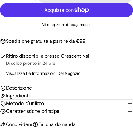
La
tua
email
Condividi questo prodotto
Il
tuo
Altre opzioni di pagamento
Copia
Condividere
telefono
Il
Condividi
Condividi
Pin
tuo
Spedizione gratuita a partire da €99
su
su
su
messaggio
Facebook
X
Pinterest
Ritiro disponibile presso
Crescent Nail
Di solito pronto in 24 ore
I campi contrassegnati * sono obbligatori.
Visualizza Le Informazioni Del Negozio
Invia Domanda
Descrizione
Ingredienti
Metodo d'utilizzo
Caratteristiche principali
Condividere
Fai una domanda