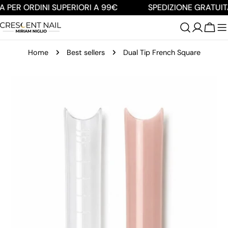
Salta
 PER ORDINI SUPERIORI A 99€
SPEDIZIONE GRATUITA
al
contenuto
Carre
Home
Best sellers
Dual Tip French Square
Passa
alle
informazioni
sul
prodotto
Apri supporto 0 in modalità modale