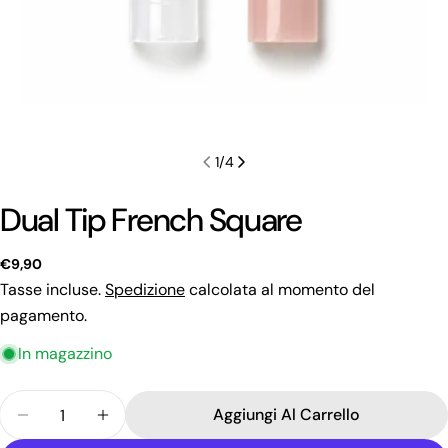
1
/
4
Dual Tip French Square
Prezzo
€9,90
regolare
Tasse incluse.
Spedizione
calcolata al momento del
pagamento.
Fai una domanda
In magazzino
Il
Quantità
tuo
Aggiungi Al Carrello
Diminuisci La Quantità Per Dual Tip French Squar
Aumenta La Quantità Per Dual Tip Frenc
nome
La