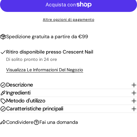
tua
email
Condividi questo prodotto
Il
Altre opzioni di pagamento
tuo
Copia
Condividere
telefono
Il
Spedizione gratuita a partire da €99
Condividi
Condividi
Pin
tuo
su
su
su
messaggio
Facebook
X
Pinterest
Ritiro disponibile presso
Crescent Nail
Di solito pronto in 24 ore
I campi contrassegnati * sono obbligatori.
Visualizza Le Informazioni Del Negozio
Invia Domanda
Descrizione
Ingredienti
Metodo d'utilizzo
Caratteristiche principali
Condividere
Fai una domanda