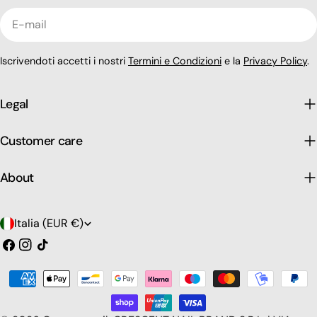
E-
mail
Iscrivendoti accetti i nostri
Termini e Condizioni
e la
Privacy Policy
.
Legal
Customer care
About
P
Italia (EUR €)
a
Facebook
Instagram
Tic
toc
e
Modalità
s
di
pagamento