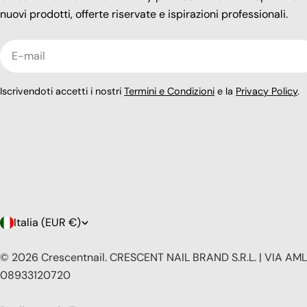
nuovi prodotti, offerte riservate e ispirazioni professionali.
E-
mail
Iscrivendoti accetti i nostri
Termini e Condizioni
e la
Privacy Policy
.
P
Italia (EUR €)
a
© 2026
Crescentnail
.
CRESCENT NAIL BRAND S.R.L. | VIA AMLE
08933120720
e