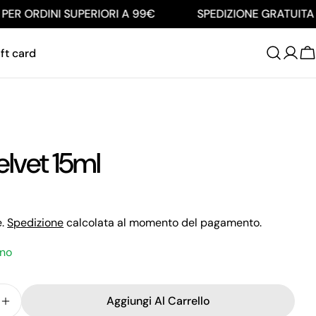
R ORDINI SUPERIORI A 99€
SPEDIZIONE GRATUITA PE
ft card
C
elvet 15ml
e.
Spedizione
calcolata al momento del pagamento.
ino
Aggiungi Al Carrello
ci La Quantità Per Top Velvet 15ml
Aumenta La Quantità Per Top Velvet 15ml