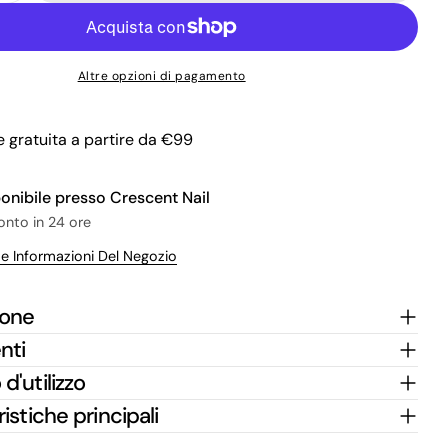
Fai una domanda
Il
Altre opzioni di pagamento
tuo
nome
La
 in modalità modale
tua
 gratuita a partire da €99
Condividi questo prodotto
email
Il
tuo
ponibile presso
Crescent Nail
Copia
Condividere
telefono
ronto in 24 ore
Il
Condividi
Condividi
Pin
tuo
Le Informazioni Del Negozio
su
su
su
messaggio
Facebook
X
Pinterest
ione
I campi contrassegnati * sono obbligatori.
nti
Invia Domanda
d'utilizzo
istiche principali