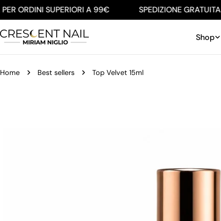
Salta
ER ORDINI SUPERIORI A 99€
SPEDIZIONE GRATUITA PE
al
contenuto
Shop
Home
Best sellers
Top Velvet 15ml
Passa
alle
informazioni
sul
prodotto