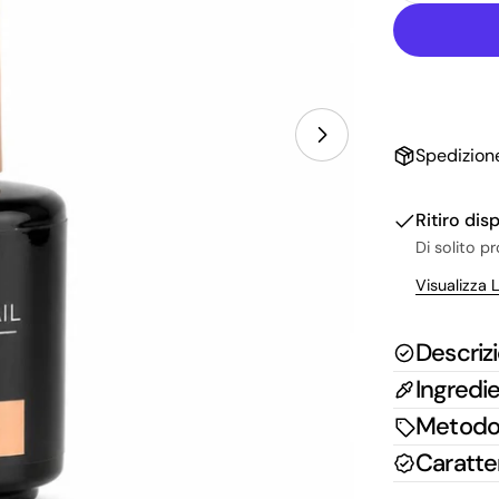
Apri supporto 1
Spedizione
Ritiro dis
Di solito p
Visualizza 
Descriz
Ingredie
Metodo 
Caratter