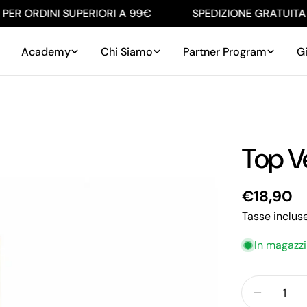
R ORDINI SUPERIORI A 99€
SPEDIZIONE GRATUITA PE
Academy
Chi Siamo
Partner Program
Gi
Top V
Prezzo
€18,90
regolare
Tasse inclus
In magazz
Quantità
Diminuis