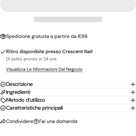
tua
email
Condividi questo prodotto
Il
tuo
Copia
Condividere
telefono
Il
Spedizione gratuita a partire da €99
Condividi
Condividi
Pin
tuo
su
su
su
messaggio
Facebook
X
Pinterest
Ritiro disponibile presso
Crescent Nail
Di solito pronto in 24 ore
I campi contrassegnati * sono obbligatori.
Visualizza Le Informazioni Del Negozio
Invia Domanda
Descrizione
Ingredienti
Metodo d'utilizzo
Caratteristiche principali
Condividere
Fai una domanda