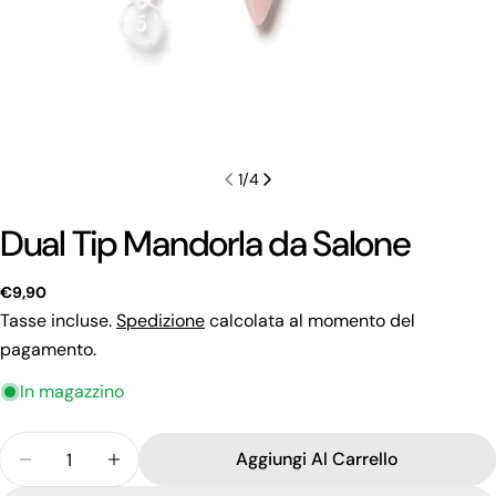
1
/
4
Dual Tip Mandorla da Salone
Prezzo
€9,90
regolare
Tasse incluse.
Spedizione
calcolata al momento del
pagamento.
Fai una domanda
In magazzino
Il
Quantità
tuo
Aggiungi Al Carrello
Diminuisci La Quantità Per Dual Tip Mandorla Da 
Aumenta La Quantità Per Dual Tip Mando
nome
La