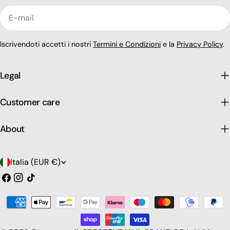
E-
mail
Iscrivendoti accetti i nostri
Termini e Condizioni
e la
Privacy Policy
.
Legal
Customer care
About
P
Italia (EUR €)
a
Facebook
Instagram
Tic
toc
e
Modalità
s
di
pagamento