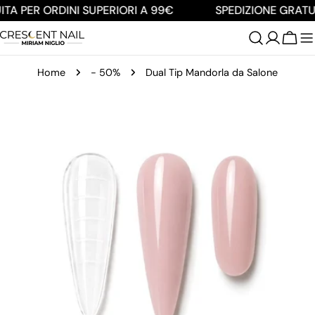
Salta
TA PER ORDINI SUPERIORI A 99€
SPEDIZIONE GRATUI
al
contenuto
Carre
Home
- 50%
Dual Tip Mandorla da Salone
Passa
alle
informazioni
sul
prodotto
Apri supporto 0 in modalità modale