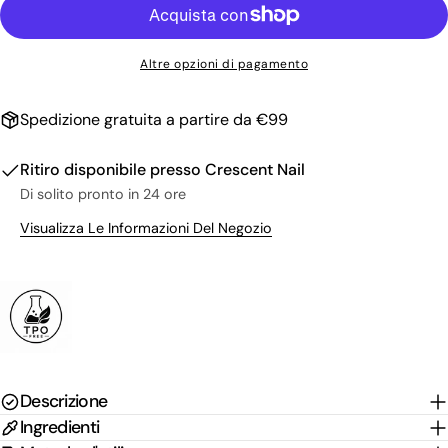
Il
tuo
nome
La
Altre opzioni di pagamento
tua
email
Condividi questo prodotto
Il
Spedizione gratuita a partire da €99
tuo
Copia
Condividere
telefono
Il
Ritiro disponibile presso
Crescent Nail
Condividi
Condividi
Pin
tuo
Di solito pronto in 24 ore
su
su
su
messaggio
Facebook
X
Pinterest
Visualizza Le Informazioni Del Negozio
I campi contrassegnati * sono obbligatori.
Invia Domanda
Descrizione
Ingredienti