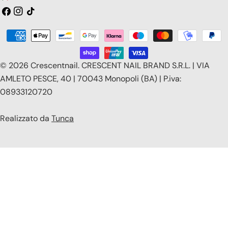
a
Facebook
Instagram
Tic
toc
e
Modalità
s
di
e
pagamento
© 2026
Crescentnail
.
CRESCENT NAIL BRAND S.R.L. | VIA
/
AMLETO PESCE, 40 | 70043 Monopoli (BA) | P.iva:
08933120720
r
e
Realizzato da
Tunca
g
i
o
n
e