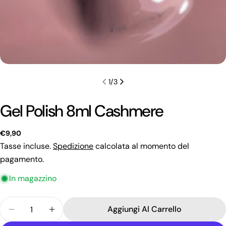
1
/
3
Gel Polish 8ml Cashmere
Prezzo
€9,90
regolare
Tasse incluse.
Spedizione
calcolata al momento del
pagamento.
In magazzino
Quantità
Fai una domanda
Aggiungi Al Carrello
Diminuisci La Quantità Per Gel Polish 8ml Cashme
Aumenta La Quantità Per Gel Polish 8ml