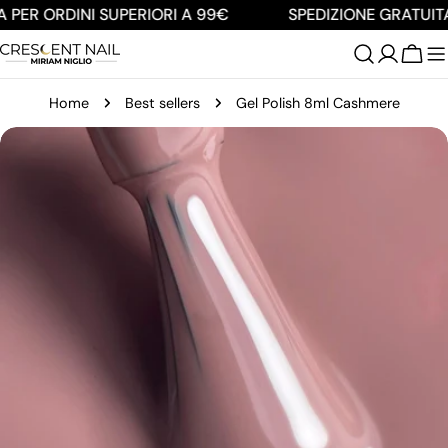
Salta
 PER ORDINI SUPERIORI A 99€
SPEDIZIONE GRATUITA 
al
contenuto
Carre
Home
Best sellers
Gel Polish 8ml Cashmere
Passa
alle
informazioni
sul
prodotto
Apri supporto 0 in modalità modale