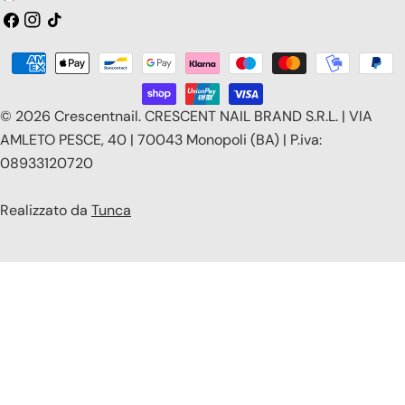
a
Facebook
Instagram
Tic
toc
e
Modalità
s
di
e
pagamento
© 2026
Crescentnail
.
CRESCENT NAIL BRAND S.R.L. | VIA
/
AMLETO PESCE, 40 | 70043 Monopoli (BA) | P.iva:
08933120720
r
e
Realizzato da
Tunca
g
i
o
n
e