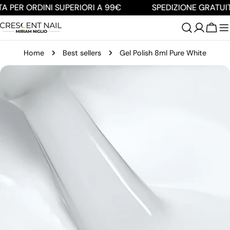
Salta
A PER ORDINI SUPERIORI A 99€
SPEDIZIONE GRATUIT
al
contenuto
Carre
Home
Best sellers
Gel Polish 8ml Pure White
Passa
alle
informazioni
sul
prodotto
Apri supporto 0 in modalità modale