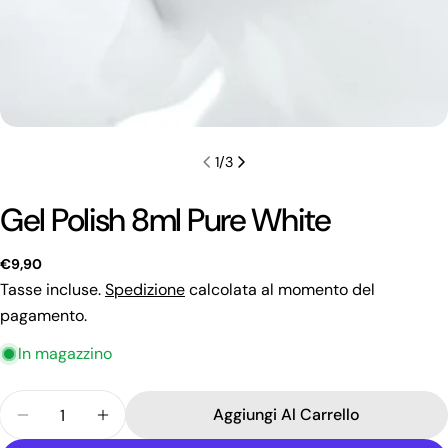
1
/
3
Gel Polish 8ml Pure White
Prezzo
€9,90
regolare
Tasse incluse.
Spedizione
calcolata al momento del
pagamento.
In magazzino
Quantità
Fai una domanda
Aggiungi Al Carrello
Diminuisci La Quantità Per Gel Polish 8ml Pure Wh
Aumenta La Quantità Per Gel Polish 8ml