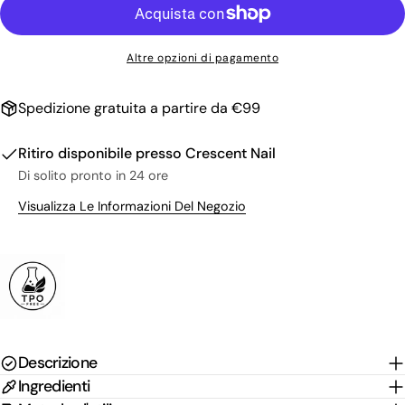
Il
tuo
nome
La
Altre opzioni di pagamento
tua
email
Condividi questo prodotto
Il
Spedizione gratuita a partire da €99
tuo
Copia
Condividere
telefono
Il
Ritiro disponibile presso
Crescent Nail
Condividi
Condividi
Pin
tuo
Di solito pronto in 24 ore
su
su
su
messaggio
Facebook
X
Pinterest
Visualizza Le Informazioni Del Negozio
I campi contrassegnati * sono obbligatori.
Invia Domanda
Descrizione
Ingredienti