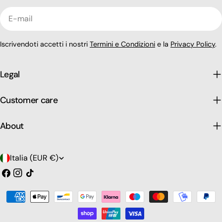
E-
mail
Iscrivendoti accetti i nostri
Termini e Condizioni
e la
Privacy Policy
.
Legal
Customer care
About
P
Italia (EUR €)
a
Facebook
Instagram
Tic
toc
e
Modalità
s
di