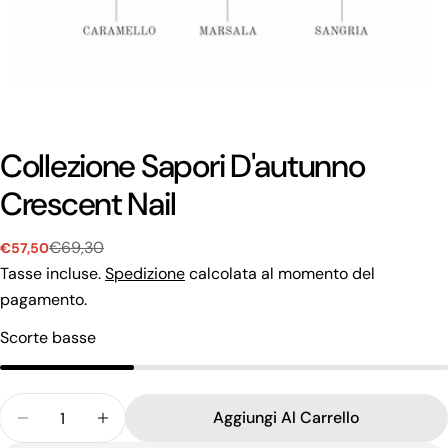
Collezione Sapori D'autunno
Crescent Nail
€69,30
€57,50
Prezzo
Prezzo
di
regolare
Tasse incluse.
Spedizione
calcolata al momento del
vendita
pagamento.
Fai una domanda
Scorte basse
Il
tuo
Quantità
nome
Aggiungi Al Carrello
La
Diminuisci La Quantità Per Collezione Sapori D&
Aumenta La Quantità Per Collezione Sa
tua