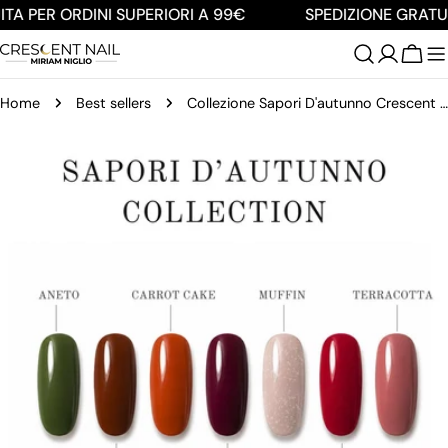
Salta
TA PER ORDINI SUPERIORI A 99€
SPEDIZIONE GRATUI
al
contenuto
Carre
Home
Best sellers
Collezione Sapori D'autunno Crescent Nail
Passa
alle
informazioni
sul
prodotto
Apri supporto 0 in modalità modale