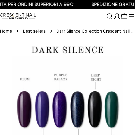
Salta
TA PER ORDINI SUPERIORI A 99€
SPEDIZIONE GRATUIT
al
contenuto
Carre
Home
Best sellers
Dark Silence Collection Crescent Nail + Omaggio
Passa
alle
informazioni
sul
prodotto
Apri supporto 0 in modalità modale