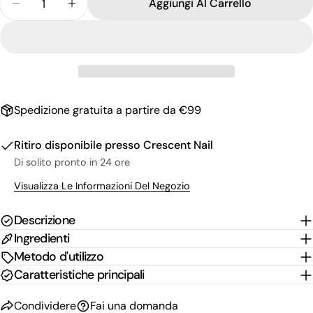
nome
Aggiungi Al Carrello
La
Diminuisci La Quantità Per Dark Silence Collectio
Aumenta La Quantità Per Dark Silence Co
tua
email
Condividi questo prodotto
Il
tuo
Copia
Condividere
telefono
Il
Condividi
Condividi
Pin
tuo
Spedizione gratuita a partire da €99
su
su
su
messaggio
Facebook
X
Pinterest
Ritiro disponibile presso
Crescent Nail
I campi contrassegnati * sono obbligatori.
Di solito pronto in 24 ore
Visualizza Le Informazioni Del Negozio
Invia Domanda
Descrizione
Ingredienti
Metodo d'utilizzo
Caratteristiche principali
Condividere
Fai una domanda