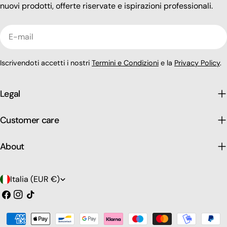
nuovi prodotti, offerte riservate e ispirazioni professionali.
E-
mail
Iscrivendoti accetti i nostri
Termini e Condizioni
e la
Privacy Policy
.
Legal
Customer care
About
P
Italia (EUR €)
a
Facebook
Instagram
Tic
toc
e
Modalità