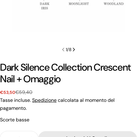
1
/
8
Dark Silence Collection Crescent
Nail + Omaggio
€59,40
€53,50
Prezzo
Prezzo
di
regolare
Tasse incluse.
Spedizione
calcolata al momento del
vendita
pagamento.
Fai una domanda
Scorte basse
Il
tuo
Quantità