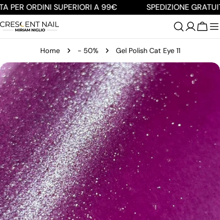
Salta
 PER ORDINI SUPERIORI A 99€
SPEDIZIONE GRATUITA
al
contenuto
Carre
Home
- 50%
Gel Polish Cat Eye 11
Passa
alle
informazioni
sul
prodotto
Apri supporto 0 in modalità modale