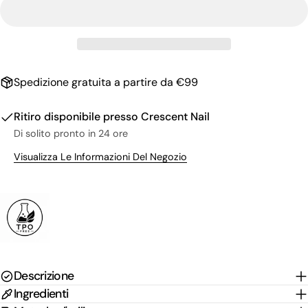
Il
tuo
nome
La
tua
email
Condividi questo prodotto
Il
Spedizione gratuita a partire da €99
tuo
Copia
Condividere
telefono
Il
Ritiro disponibile presso
Crescent Nail
Condividi
Condividi
Pin
tuo
Di solito pronto in 24 ore
su
su
su
messaggio
Facebook
X
Pinterest
Visualizza Le Informazioni Del Negozio
I campi contrassegnati * sono obbligatori.
Invia Domanda
Descrizione
Ingredienti