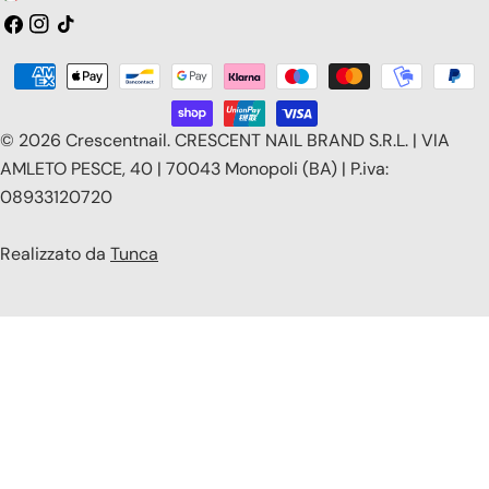
a
Facebook
Instagram
Tic
toc
e
Modalità
s
di
e
pagamento
© 2026
Crescentnail
.
CRESCENT NAIL BRAND S.R.L. | VIA
/
AMLETO PESCE, 40 | 70043 Monopoli (BA) | P.iva:
08933120720
r
e
Realizzato da
Tunca
g
i
o
n
e