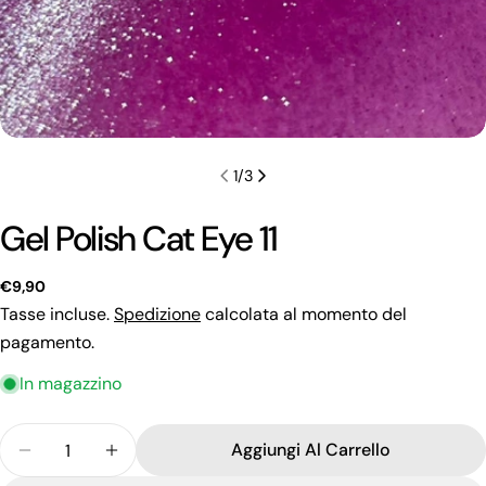
1
/
3
Gel Polish Cat Eye 11
Prezzo
€9,90
regolare
Tasse incluse.
Spedizione
calcolata al momento del
pagamento.
In magazzino
Quantità
Fai una domanda
Aggiungi Al Carrello
Diminuisci La Quantità Per Gel Polish Cat Eye 11
Aumenta La Quantità Per Gel Polish Cat E