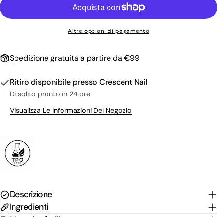
Il
tuo
nome
La
Altre opzioni di pagamento
tua
email
Condividi questo prodotto
Il
Spedizione gratuita a partire da €99
tuo
Copia
Condividere
telefono
Il
Ritiro disponibile presso
Crescent Nail
Condividi
Condividi
Pin
tuo
Di solito pronto in 24 ore
su
su
su
messaggio
Facebook
X
Pinterest
Visualizza Le Informazioni Del Negozio
I campi contrassegnati * sono obbligatori.
Invia Domanda
Descrizione
Ingredienti