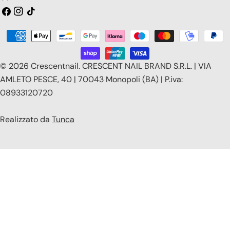
a
Facebook
Instagram
Tic
toc
e
Modalità
s
di
e
pagamento
© 2026
Crescentnail
.
CRESCENT NAIL BRAND S.R.L. | VIA
/
AMLETO PESCE, 40 | 70043 Monopoli (BA) | P.iva:
08933120720
r
e
Realizzato da
Tunca
g
i
o
n
e