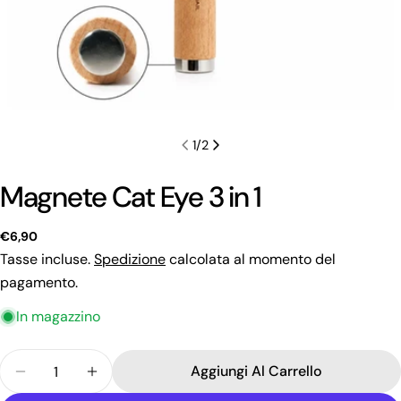
1
/
2
Magnete Cat Eye 3 in 1
Prezzo
€6,90
regolare
Tasse incluse.
Spedizione
calcolata al momento del
pagamento.
In magazzino
Quantità
Fai una domanda
Aggiungi Al Carrello
Diminuisci La Quantità Per Magnete Cat Eye 3 In 1
Aumenta La Quantità Per Magnete Cat Eye