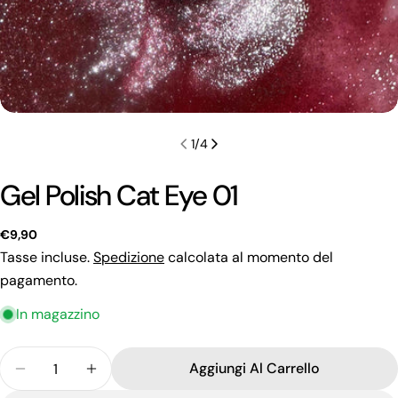
1
/
4
Gel Polish Cat Eye 01
Prezzo
€9,90
regolare
Tasse incluse.
Spedizione
calcolata al momento del
pagamento.
In magazzino
Quantità
Fai una domanda
Aggiungi Al Carrello
Diminuisci La Quantità Per Gel Polish Cat Eye 01
Aumenta La Quantità Per Gel Polish Cat 