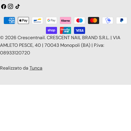
a
Facebook
Instagram
Tic
toc
e
Modalità
s
di
e
pagamento
© 2026
Crescentnail
.
CRESCENT NAIL BRAND S.R.L. | VIA
/
AMLETO PESCE, 40 | 70043 Monopoli (BA) | P.iva:
08933120720
r
e
Realizzato da
Tunca
g
i
o
n
e