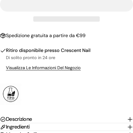
Il
tuo
nome
La
tua
email
Condividi questo prodotto
Il
Spedizione gratuita a partire da €99
tuo
Copia
Condividere
telefono
Il
Ritiro disponibile presso
Crescent Nail
Condividi
Condividi
Pin
tuo
Di solito pronto in 24 ore
su
su
su
messaggio
Facebook
X
Pinterest
Visualizza Le Informazioni Del Negozio
I campi contrassegnati * sono obbligatori.
Invia Domanda
Descrizione
Ingredienti