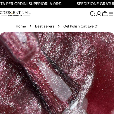
Salta
A PER ORDINI SUPERIORI A 99€
SPEDIZIONE GRATUIT
al
contenuto
Carre
Home
Best sellers
Gel Polish Cat Eye 01
Passa
alle
informazioni
sul
prodotto
Apri supporto 0 in modalità modale